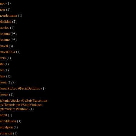
mpo
(1)
ncer
(1)
ncerdemama
(1)
italidad
(2)
racoles
(1)
icatura
(98)
icature
(95)
rnaval
(3)
rnaval2024
(1)
rera
(1)
rte
(1)
tel
(1)
tias
(1)
rtoon
(179)
rtoon #Libro #FeriaDelLibro
(1)
rtoons
(1)
taloniaAttacks #JeSuisBarcelona
AlTerrorismo #StopViolence
opterrorism #cartoon
(1)
edral
(1)
tedraldejaen
(3)
edraljaen
(1)
lebracion
(1)