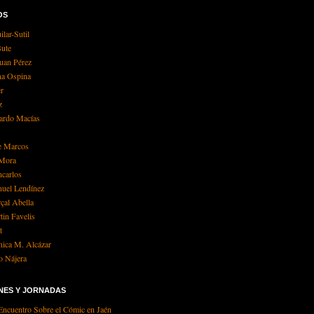
OS
lar-Sutil
Bute
Juan Pérez
na Ospina
er
z
ardo Macías
e Marcos
Mora
ncarlos
uel Lendínez
çal Abella
tin Favelis
t
ica M. Alcázar
o Nájera
NES Y JORNADAS
Encuentro Sobre el Cómic en Jaén