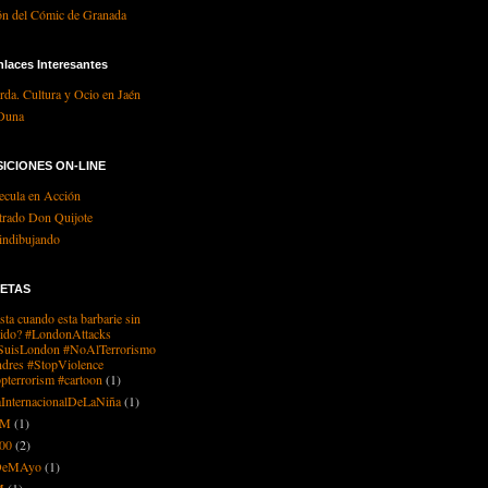
ón del Cómic de Granada
laces Interesantes
urda. Cultura y Ocio en Jaén
Duna
ICIONES ON-LINE
ecula en Acción
strado Don Quijote
vindibujando
UETAS
sta cuando esta barbarie sin
tido? #LondonAttacks
SuisLondon #NoAlTerrorismo
ndres #StopViolence
opterrorism #cartoon
(1)
aInternacionalDeLaNiña
(1)
1M
(1)
00
(2)
DeMAyo
(1)
M
(1)