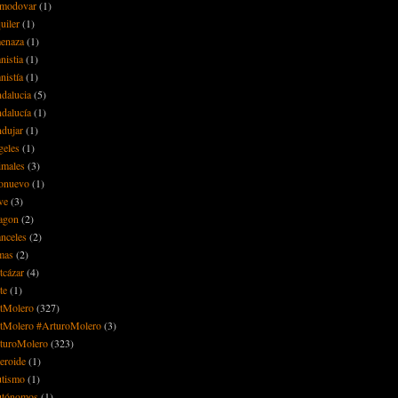
modovar
(1)
uiler
(1)
enaza
(1)
nistia
(1)
nistía
(1)
dalucia
(5)
dalucía
(1)
dujar
(1)
geles
(1)
imales
(3)
onuevo
(1)
ve
(3)
agon
(2)
anceles
(2)
mas
(2)
tcázar
(4)
te
(1)
tMolero
(327)
tMolero #ArturoMolero
(3)
turoMolero
(323)
teroide
(1)
tismo
(1)
tónomos
(1)