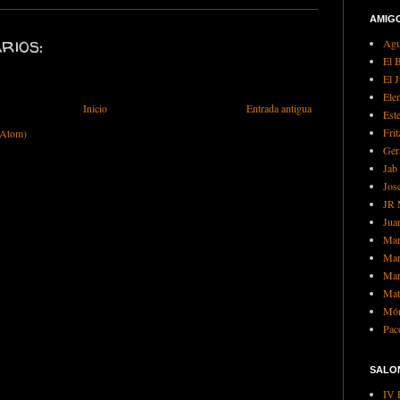
AMIG
rios:
Agui
El 
El 
Ele
Inicio
Entrada antigua
Est
Frit
(Atom)
Ger
Jab
Jos
JR 
Jua
Man
Mar
Mar
Mat
Món
Pac
SALO
IV 