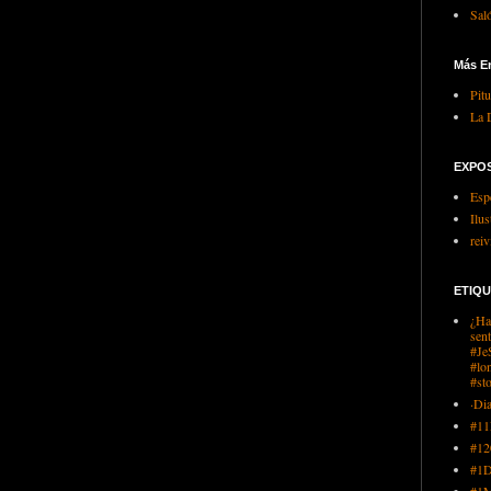
Sal
Más En
Pit
La 
EXPOS
Esp
Ilu
rei
ETIQ
¿Ha
sen
#Je
#lo
#st
·Di
#1
#12
#1
#1