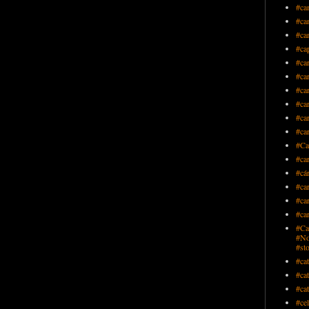
#ca
#ca
#ca
#cap
#ca
#car
#car
#ca
#ca
#car
#Ca
#car
#cár
#ca
#ca
#ca
#Ca
#No
#st
#cat
#ca
#cat
#ce