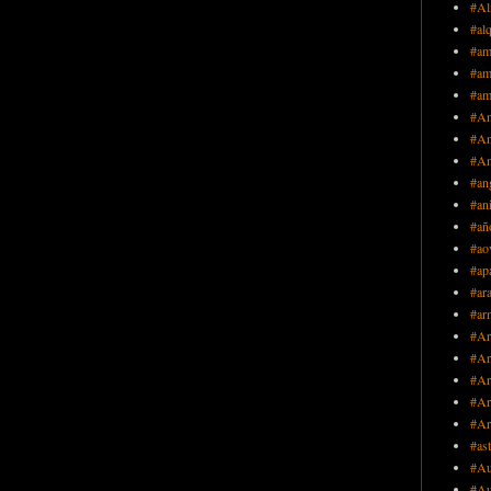
#Al
#alq
#am
#am
#am
#An
#An
#An
#an
#an
#añ
#ao
#ap
#ar
#ar
#Ar
#Ar
#Ar
#Ar
#Ar
#as
#Au
#Au