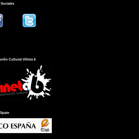
 Sociales
ción Cultural Viñeta 6
Spain