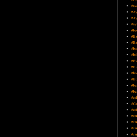
#av
#Ay
#Ay
#ay
#ba
#Ba
#Ba
#ba
#bd
#Bi
#Bl
#bo
#Bu
#bu
#bu
#ca
#Ca
#ca
#ca
#ca
#ca
#ca