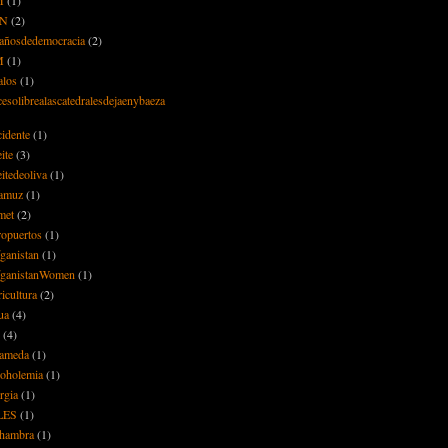
5N
(2)
añosdedemocracia
(2)
M
(1)
alos
(1)
cesolibrealascatedralesdejaenybaeza
cidente
(1)
ite
(3)
itedeoliva
(1)
amuz
(1)
met
(2)
ropuertos
(1)
ganistan
(1)
ganistanWomen
(1)
icultura
(2)
ua
(4)
(4)
ameda
(1)
coholemia
(1)
rgia
(1)
LES
(1)
hambra
(1)