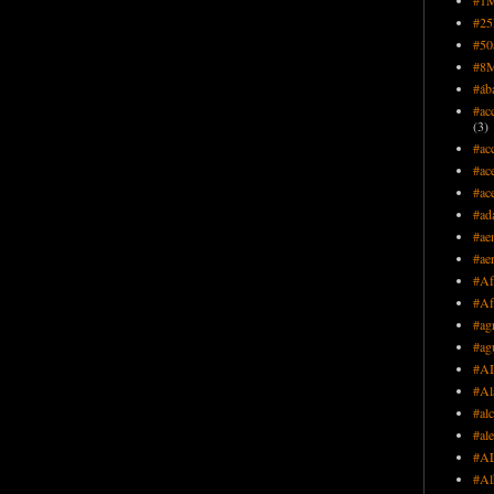
#2
#50
#8
#áb
#ac
(3)
#ac
#ace
#ace
#ad
#ae
#ae
#Af
#Af
#agr
#ag
#AI
#Al
#al
#ale
#A
#Al