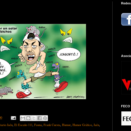
Redes
Asocia
FECO 
30
iario Jaén
,
El Escaño 111
,
Fauna
,
Frank Cuesta
,
Humor
,
Humor Gráfico
,
Jaén
,