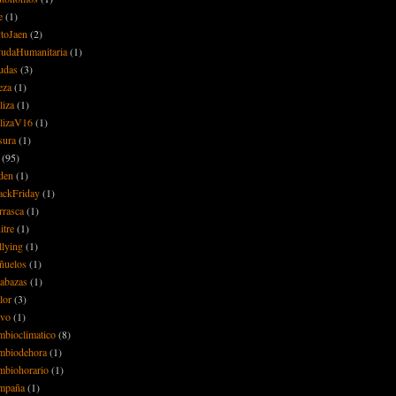
e
(1)
toJaen
(2)
udaHumanitaria
(1)
udas
(3)
eza
(1)
liza
(1)
lizaV16
(1)
sura
(1)
(95)
den
(1)
ackFriday
(1)
rrasca
(1)
itre
(1)
llying
(1)
ñuelos
(1)
labazas
(1)
lor
(3)
lvo
(1)
mbioclimatico
(8)
mbiodehora
(1)
mbiohorario
(1)
mpaña
(1)